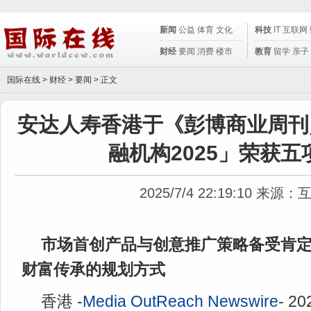
新闻
公益
体育
文化
科技
IT
互联网
财经
要闻
消费
楼市
教育
留学
亲子
国际在线 >
财经
>
要闻
> 正文
安达人寿香港于《彭博商业周刊
融机构2025」荣获五
2025/7/4 22:19:10
来源：
市场首创产品与创意推广策略备受肯定
财富传承的规划方式
香港 -
Media OutReach Newswire
- 2