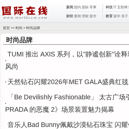
新闻
国内
国际
军事
科技
IT
互联网
财经
要闻
理财
股市
教育
留学
亲子
首页
>>
时尚
>
时尚品牌
时尚品牌
TUMI 推出 AXIS 系列，以"静谧创新"
风尚
天然钻石闪耀2026年MET GALA盛典红毯
「Be Devilishly Fashionable」 太
PRADA 的恶魔 2》场景装置魅力揭幕
音乐人Bad Bunny佩戴沙漠钻石珠宝 闪