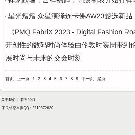
祥龙献瑞，吉祥锦鲤，高级制表开始打祥
星光熠熠 众星演绎连卡佛AW23甄选新品
《PMQ FabriX 2023 - Digital Fashion 
开创性的数码时尚体验由伦敦时装周带到伦
展时尚与未来的交会时刻
首页
上一页
1
2
3
4
5
6
7
8
9
下一页
尾页
关于我们
│
联系我们
│
不良信息举报QQ：3119872820