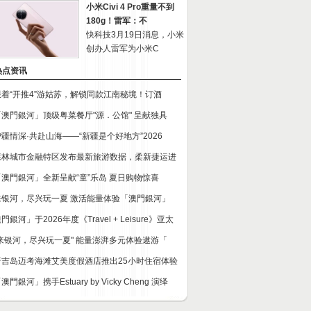
小米Civi 4 Pro重量不到
180g！雷军：不
快科技3月19日消息，小米
创办人雷军为小米C
热点资讯
跟着“开推4”游姑苏，解锁同款江南秘境！订酒
「澳門銀河」顶级粤菜餐厅"源．公馆" 呈献独具
沪疆情深·共赴山海——“新疆是个好地方”2026
森林城市金融特区发布最新旅游数据，柔新捷运进
「澳門銀河」全新呈献“童”乐岛 夏日购物惊喜
来银河，尽兴玩一夏 激活能量体验「澳門銀河」
門銀河」于2026年度《Travel + Leisure》亚太
"来银河，尽兴玩一夏" 能量澎湃多元体验遨游「
普吉岛迈考海滩艾美度假酒店推出25小时住宿体验
澳門銀河」携手Estuary by Vicky Cheng 演绎