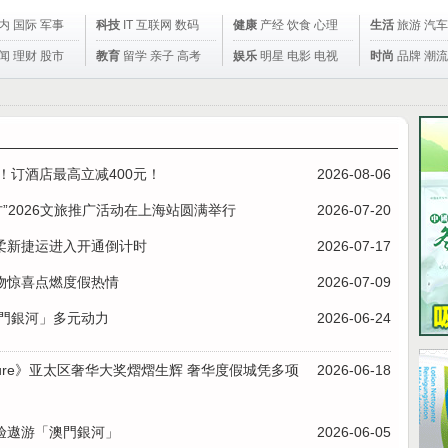
内
国际
军事
科技
IT
互联网
数码
健康
产经
饮食
心理
生活
旅游
汽车
闻
理财
股市
教育
留学
亲子
高考
娱乐
明星
电影
电视
时尚
品牌
潮流
！订酒店最高立减400元！
2026-08-06
”2026文旅推广活动在上海站圆满举行
2026-07-20
柔新捷运进入开通倒计时
2026-07-17
购物惊喜点燃度假热情
2026-07-09
澳門銀河」多元动力
2026-06-24
Leisure》亚太区奢华大奖熠熠生辉 奢华度假城凭多项
2026-06-18
体验遨游「澳門銀河」
2026-06-05