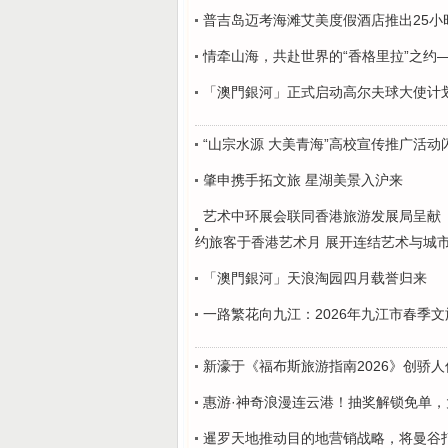
普吉岛迈考海滩艾美度假酒店推出25小
情牵山海，共赴世界的“香格里拉”之约
「澳門銀河」正式启动高尔夫球大使计划
“山宗水源 大美青海”高校宣传推广活
肇申携手拓文旅 星湖美景入沪来
艺术中环展会联同香港旅游发展局呈献《
约旅客于香港艺术月 展开连结艺术与城
「澳門銀河」天浪淘园四月载誉归来
一路繁花向九江：2026年九江市春季
新濠于《福布斯旅游指南2026》创骄
惠游·神奇浪漫连云港！抽奖解锁免单
暹罗天地推动目的地营销战略，将曼谷