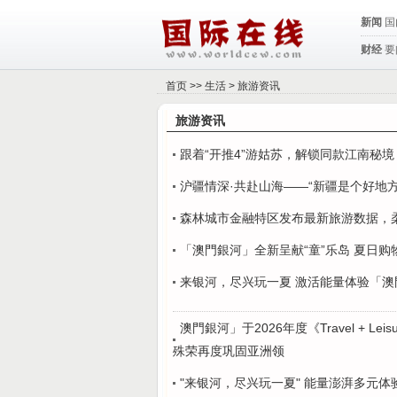
新闻
国
财经
要
首页
>>
生活
>
旅游资讯
旅游资讯
跟着“开推4”游姑苏，解锁同款江南秘境
沪疆情深·共赴山海——“新疆是个好地方
森林城市金融特区发布最新旅游数据，
「澳門銀河」全新呈献“童”乐岛 夏日
来银河，尽兴玩一夏 激活能量体验「
澳門銀河」于2026年度《Travel + 
殊荣再度巩固亚洲领
"来银河，尽兴玩一夏" 能量澎湃多元