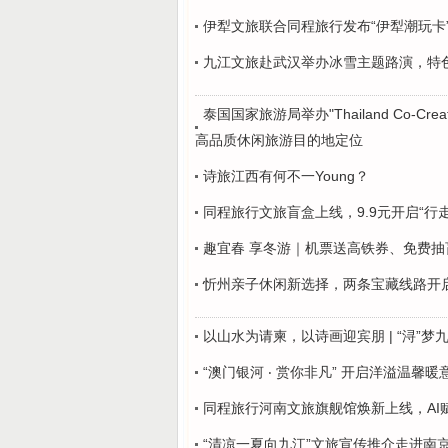
伊犁文旅联合同程旅行发布“伊犁潮玩卡”
九江文旅赴武汉举办冰雪主题路演，特
泰国国家旅游局举办"Thailand Co-Creat
高品质休闲旅游目的地定位
诗旅江西有何不一Young？
同程旅行文旅盲盒上线，9.9元开启“行
趣宜春 享冬游｜机票送高铁券、免费抽
忻州亲子休闲新选择，两条宝藏线路开
以山水为请柬，以诗画迎宾朋 | “浔”
“澳门银河 ‧ 赏你非凡” 开启洋溢温馨
同程旅行河南文旅旗舰馆焕新上线，AI
“清凉一夏向九江”文旅宣传推介走进南