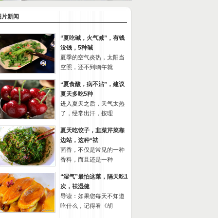
图片新闻
“夏吃碱，火气减”，有钱
没钱，5种碱
夏季的空气炎热，太阳当
空照，还不到晌午就
“夏食酸，病不沾”，建议
夏天多吃5种
进入夏天之后，天气太热
了，经常出汗，按理
夏天吃饺子，韭菜芹菜靠
边站，这种“祛
茴香，不仅是常见的一种
香料，而且还是一种
“湿气”最怕这菜，隔天吃1
次，祛湿健
导读：如果您每天不知道
吃什么，记得看《胡