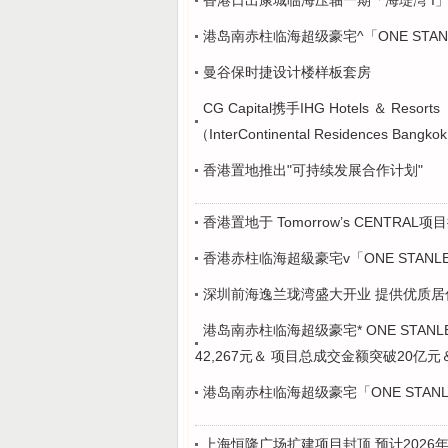
香港日出康城临海压轴一期「海瑅湾 I」
港岛南赤柱临海超级豪宅^「ONE STA
曼谷保时捷设计楼样板套房
CG Capital携手IHG Hotels ＆
（InterContinental Residences
香港置地推出"可持续发展合作计划"
香港置地于 Tomorrow’s CENT
香港赤柱临海超級豪宅v「ONE STANLE
深圳前海逸兰珑湾盛大开业 提供优质
港岛南赤柱临海超级豪宅* ONE STAN
42,267元＆ 项目总成交金额突破20亿元
港岛南赤柱临海超级豪宅「ONE STAN
上海恒隆广场扩建项目封顶 预计2026