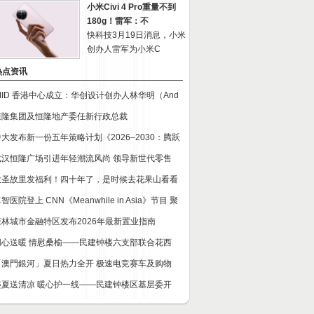
小米Civi 4 Pro重量不到
180g！雷军：不
快科技3月19日消息，小米
创办人雷军为小米C
热点资讯
CIID 香港中心成立：华创设计创办人林华明（And
恒隆集团及恒隆地产委任新行政总裁
中大发布新一份五年策略计划《2026‒2030：腾跃
武汉恒隆广场引进年轻潮流风尚 领导新世代零售
大圣故里发福利！四十年了，是时候去花果山看看
智医院登上 CNN《Meanwhile in Asia》节目 聚
森林城市金融特区发布2026年最新置业指南
同心送暖 情慰桑榆——民建钟楼六支部联合花西
「澳門銀河」夏日热力全开 极速电竞赛车及购物
盛夏送清凉 暖心护一线——民建钟楼区基层委开