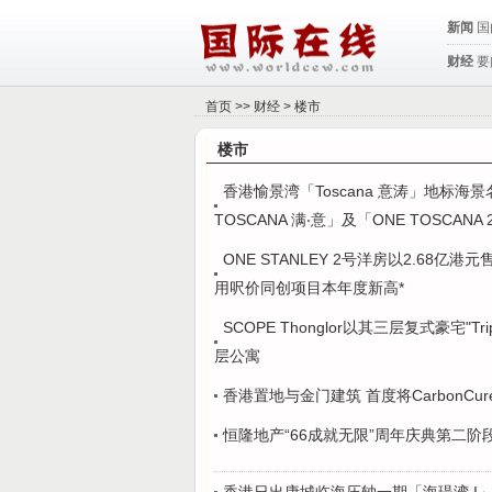
新闻
国
财经
要
首页
>>
财经
>
楼市
楼市
香港愉景湾「Toscana 意涛」地标海景名
TOSCANA 满‧意」及「ONE TOSCANA 
ONE STANLEY 2号洋房以2.68亿
用呎价同创项目本年度新高*
SCOPE Thonglor以其三层复式豪宅"Tr
层公寓
香港置地与金门建筑 首度将CarbonC
恒隆地产“66成就无限”周年庆典第二阶