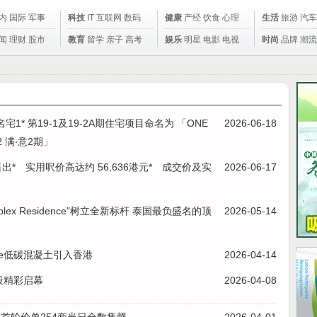
内
国际
军事
科技
IT
互联网
数码
健康
产经
饮食
心理
生活
旅游
汽车
闻
理财
股市
教育
留学
亲子
高考
娱乐
明星
电影
电视
时尚
品牌
潮流
宅1* 第19-1及19-2A期住宅项目命名为 「ONE
2026-06-18
2 满‧意2期」
港元售出* 实用呎价高达约 56,636港元* 成交价及实
2026-06-17
iplex Residence"树立全新标杆 泰国最负盛名的顶
2026-05-14
ure低碳混凝土引入香港
2026-04-14
段精彩启幕
2026-04-08