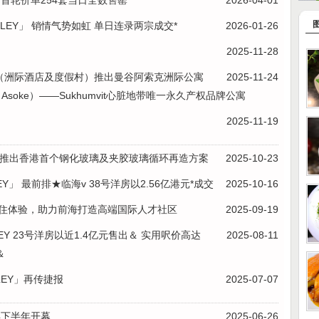
首轮价单254套当日全数售罄
2026-04-01
NLEY」 销情气势如虹 单日连录两宗成交*
2026-01-26
2025-11-28
 Resorts（洲际酒店及度假村）推出曼谷阿索克洲际公寓
2025-11-24
 Bangkok Asoke）——Sukhumvit心脏地带唯一永久产权品牌公寓
2025-11-19
RAL项目推出香港首个钢化玻璃及夹胶玻璃循环再造方案
2025-10-23
Y」 最前排★临海v 38号洋房以2.56亿港元*成交
2025-10-16
居住体验，助力前海打造高端国际人才社区
2025-09-19
LEY 23号洋房以近1.4亿元售出＆ 实用呎价高达
2025-08-11
＆
LEY」再传捷报
2025-07-07
年下半年开幕
2025-06-26