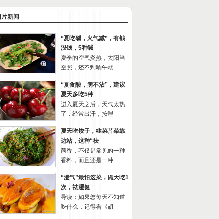
图片新闻
“夏吃碱，火气减”，有钱
没钱，5种碱
夏季的空气炎热，太阳当
空照，还不到晌午就
“夏食酸，病不沾”，建议
夏天多吃5种
进入夏天之后，天气太热
了，经常出汗，按理
夏天吃饺子，韭菜芹菜靠
边站，这种“祛
茴香，不仅是常见的一种
香料，而且还是一种
“湿气”最怕这菜，隔天吃1
次，祛湿健
导读：如果您每天不知道
吃什么，记得看《胡